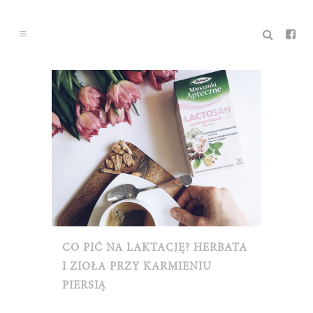
CO PIĆ NA LAKTACJĘ? HERBATA
I ZIOŁA PRZY KARMIENIU
PIERSIĄ