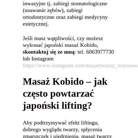
inwazyjne tj. zabiegi stomatologiczne
(usuwanie zębów), zabiegi
ortodontyczne oraz zabiegi medycyny
estetycznej.
Jeśli masz wątpliwości, czy możesz
wykonać japoński masaż Kobido,
skontaktuj się ze mną
: tel. 6063977730
lub Instagram
https://www.instagram.com/masaztwarzy_warszaw
Masaż Kobido – jak
często powtarzać
japoński lifting?
Aby podtrzymywać efekt liftingu,
dobrego wyglądu twarzy, spłycenia
zmarszczek i ujędrnienia, masaż twarzy