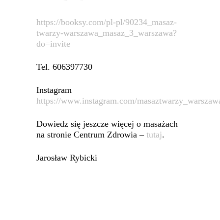
https://booksy.com/pl-pl/90234_masaz-
twarzy-warszawa_masaz_3_warszawa?
do=invite
Tel. 606397730
Instagram
https://www.instagram.com/masaztwarzy_warszaw
Dowiedz się jeszcze więcej o masażach
na stronie Centrum Zdrowia –
tutaj
.
Jarosław Rybicki