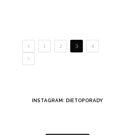
wad....
24 maj, 2016
/
1 Comment
1
2
3
4
INSTAGRAM: DIETOPORADY