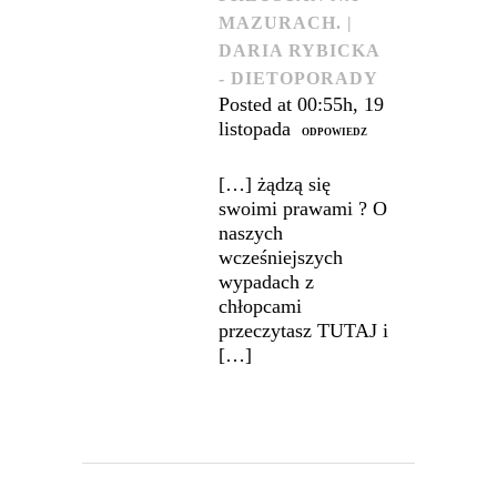
MAZURACH. |
DARIA RYBICKA
- DIETOPORADY
Posted at 00:55h, 19
listopada
ODPOWIEDZ
[…] żądzą się
swoimi prawami ? O
naszych
wcześniejszych
wypadach z
chłopcami
przeczytasz TUTAJ i
[…]