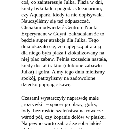
coś, co zainteresuje Julka. Plaża w dni,
kiedy była ładna pogoda. Oceanarium,
czy Aquapark, kiedy ta nie dopisywała.
Nauczyliśmy się też odpuszczać.
Chciałam odwiedzić Centrum Nauki
Experyment w Gdyni, zakładałam że to
będzie super atrakcja dla Julka. Tego
dnia okazało się, że najlepszą atrakcją
dla niego była plaża i zlokalizowany na
niej plac zabaw. Pełnia szczęścia nastała,
kiedy dostał traktor (ulubione zabawki
Julka) i gofra. A my tego dnia mieliśmy
spokój, patrzyliśmy na zadowolone
dziecko popijając kawę.
Czasami wystarczyły naprawdę małe
„rozrywki” – spacer po plaży, gofry,
lody, beztroskie szaleństwa na rowerze
wśród pól, czy kopanie dołów w piasku.
Na pewno warto zabrać ze sobą jakieś