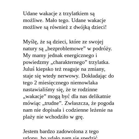
Udane wakacje z trzylatkiem są
możliwe. Mało tego. Udane wakacje
możliwe są również z dwójką dzieci!
Myślę, że są dzieci, które ze swojej
natury są „bezproblemowe” w podróży.
My mamy jednak energicznego i
powiedzmy „charakternego” trzylatka.
Juluś kiepsko też reaguje na zmiany,
staje się wtedy nerwowy. Dokładając do
tego 2 miesięcznego niemowlaka
nastawialiśmy się, że te rodzinne
„wakacje” mogą być dla nas delikatnie
mówiąc „trudne”. Zwłaszcza, że pogoda
nam nie dopisała i codzienne leżenie na
plaży nie wchodziło w grę.
Jestem bardzo zadowolona z tego
urlopu, bo udało nam się spędzić