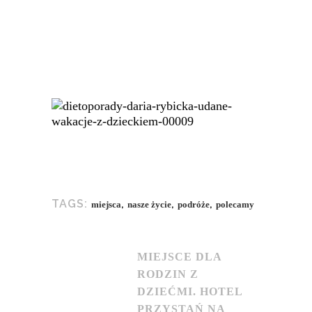
,
,
,
TAGS:
miejsca
nasze życie
podróże
polecamy
MIEJSCE DLA
RODZIN Z
DZIEĆMI. HOTEL
PRZYSTAŃ NA