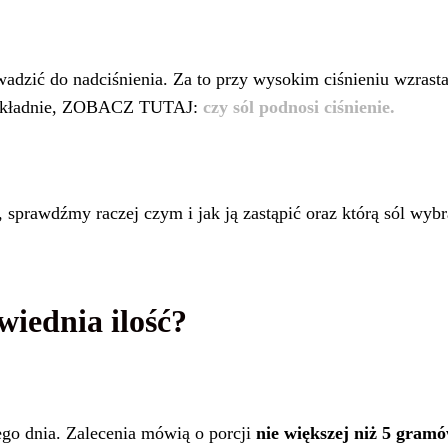
wadzić do nadciśnienia. Za to przy wysokim ciśnieniu wzrast
dokładnie, ZOBACZ TUTAJ:
czy sól podnosi ciśnienie.
, sprawdźmy raczej czym i jak ją zastąpić oraz którą sól wybr
owiednia ilość?
go dnia. Zalecenia mówią o porcji
nie większej niż 5 gramó