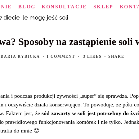
MNIE
BLOG
KONSULTACJE
SKLEP
KONT
wa? Sposoby na zastąpienie soli 
Y
DARIA RYBICKA
1 COMMENT
3
LIKES
SHARE
 tania i podczas produkcji żywności „super” się sprawdza. 
in i oczywiście działa konserwująco. To powoduje, że póki co,
. Faktem jest, że
sód zawarty w soli jest potrzebny do życ
do prawidłowego funkcjonowania komórek i nie tylko. Jednak
trafia do mnie 🙂